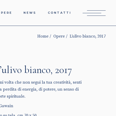
OPERE
NEWS
CONTATTI
Home
Opere
L’ulivo bianco, 2017
’ulivo bianco, 2017
i volta che non segui la tua creatività, senti
a perdita di energia, di potere, un senso di
rte spirituale.
 Gawain
o su tela, cm 70 x 50.