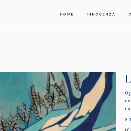
HOME
INNOCENZA
L
Ogn
un
mo
S.
Oli