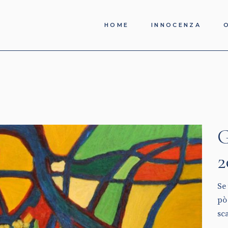
HOME
INNOCENZA
G
2
Se 
pò
sc