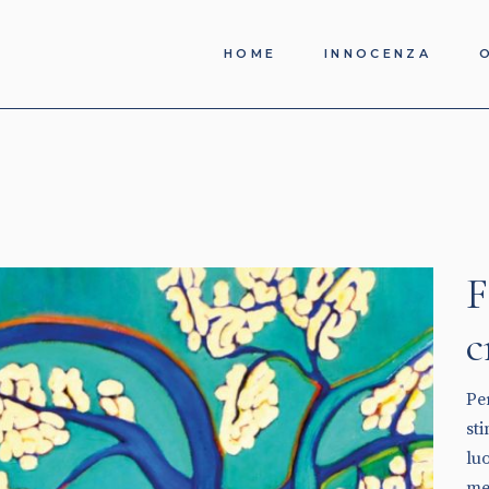
HOME
INNOCENZA
F
c
Pe
st
lu
me